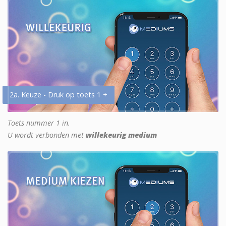
2a. Keuze - Druk op toets 1 +
Toets nummer 1 in.
U wordt verbonden met
willekeurig medium