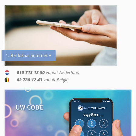
1. Bel lokaal nummer +
010 713 18 50
vanuit Nederland
02 788 12 43
vanuit België