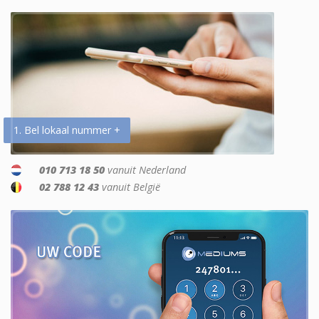
1. Bel lokaal nummer +
010 713 18 50
vanuit Nederland
02 788 12 43
vanuit België