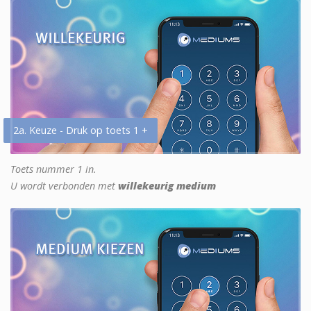
2a. Keuze - Druk op toets 1 +
Toets nummer 1 in.
U wordt verbonden met
willekeurig medium