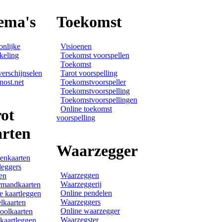
ema's
Toekomst
onlijke
Visioenen
keling
Toekomst voorspellen
Toekomst
verschijnselen
Tarot voorspelling
nost.net
Toekomstvoorspeller
Toekomstvoorspelling
Toekomstvoorspellingen
Online toekomst
ot
voorspelling
arten
Waarzegger
enkaarten
leggers
Waarzeggen
en
Waarzeggerij
rmandkaarten
Online pendelen
e kaartleggen
Waarzeggers
lkaarten
Online waarzegger
olkaarten
Waarzegster
 kaartleggen