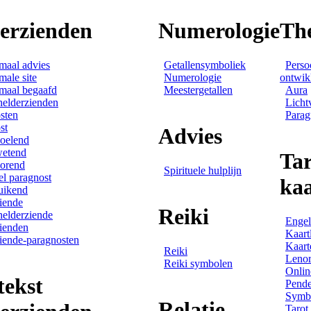
derzienden
Numerologie
Th
maal advies
Getallensymboliek
Perso
male site
Numerologie
ontwik
maal begaafd
Meestergetallen
Aura
helderzienden
Licht
sten
Parag
st
Advies
oelend
wetend
Tar
orend
Spirituele hulplijn
el paragnost
ka
uikend
iende
Reiki
helderziende
Engel
ienden
Kaart
iende-paragnosten
Kaart
Reiki
Leno
Reiki symbolen
Onlin
tekst
Pende
Symbo
Relatie
Tarot