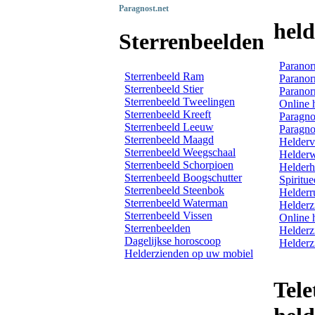
Paragnost.net
hel
Sterrenbeelden
Paranor
Sterrenbeeld Ram
Paranor
Sterrenbeeld Stier
Paranor
Sterrenbeeld Tweelingen
Online 
Sterrenbeeld Kreeft
Paragno
Sterrenbeeld Leeuw
Paragno
Sterrenbeeld Maagd
Helderv
Sterrenbeeld Weegschaal
Helder
Sterrenbeeld Schorpioen
Helderh
Sterrenbeeld Boogschutter
Spiritue
Sterrenbeeld Steenbok
Helderr
Sterrenbeeld Waterman
Helderz
Sterrenbeeld Vissen
Online 
Sterrenbeelden
Helderz
Dagelijkse horoscoop
Helderz
Helderzienden op uw mobiel
Tele