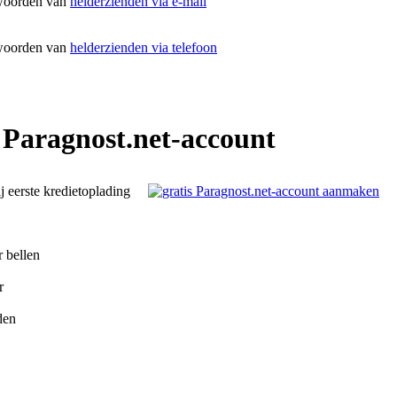
woorden van
helderzienden via e-mail
woorden van
helderzienden via telefoon
 Paragnost.net-account
ij eerste kredietoplading
r bellen
r
den