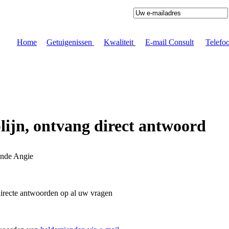
Home
|
Getuigenissen
|
Kwaliteit
|
E-mail Consult
|
Telefo
ijn, ontvang direct antwoord
ende Angie
irecte antwoorden op al uw vragen