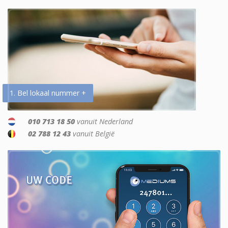
1. Bel lokaal nummer +
010 713 18 50
vanuit Nederland
02 788 12 43
vanuit België