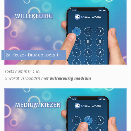
2a. Keuze - Druk op toets 1 +
Toets nummer 1 in.
U wordt verbonden met
willekeurig medium