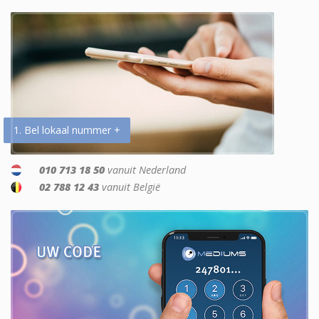
1. Bel lokaal nummer +
010 713 18 50
vanuit Nederland
02 788 12 43
vanuit België