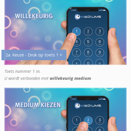
2a. Keuze - Druk op toets 1 +
Toets nummer 1 in.
U wordt verbonden met
willekeurig medium