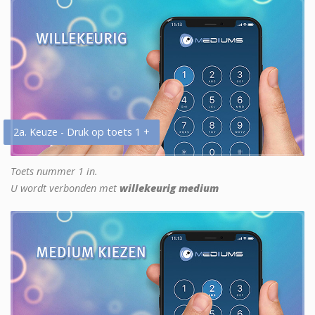
2a. Keuze - Druk op toets 1 +
Toets nummer 1 in.
U wordt verbonden met
willekeurig medium