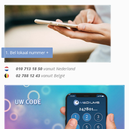
1. Bel lokaal nummer +
010 713 18 50
vanuit Nederland
02 788 12 43
vanuit België