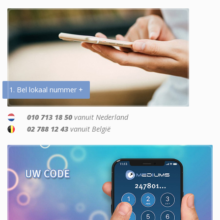
1. Bel lokaal nummer +
010 713 18 50
vanuit Nederland
02 788 12 43
vanuit België