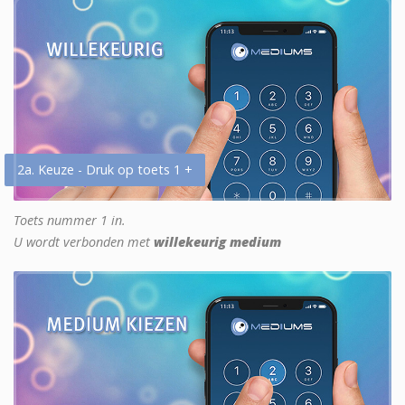
2a. Keuze - Druk op toets 1 +
Toets nummer 1 in.
U wordt verbonden met
willekeurig medium