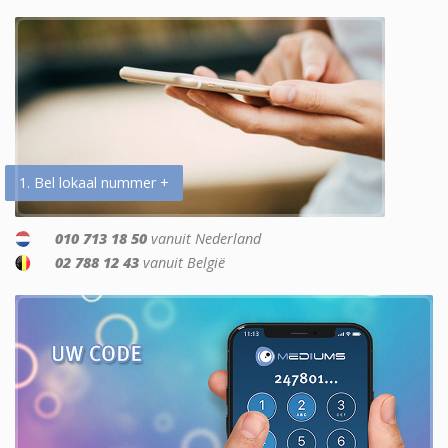
1. Bel lokaal nummer +
010 713 18 50
vanuit Nederland
02 788 12 43
vanuit België