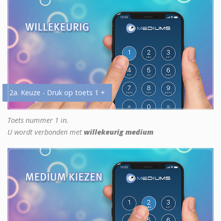
2a. Keuze - Druk op toets 1 +
Toets nummer 1 in.
U wordt verbonden met
willekeurig medium