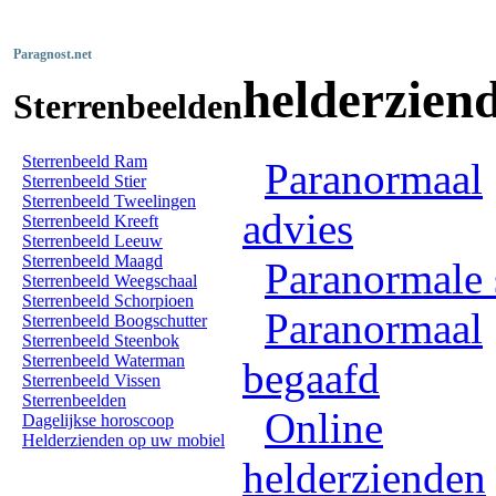
Paragnost.net
helderzien
Sterrenbeelden
Sterrenbeeld Ram
Paranormaal
Sterrenbeeld Stier
Sterrenbeeld Tweelingen
advies
Sterrenbeeld Kreeft
Sterrenbeeld Leeuw
Sterrenbeeld Maagd
Paranormale 
Sterrenbeeld Weegschaal
Sterrenbeeld Schorpioen
Paranormaal
Sterrenbeeld Boogschutter
Sterrenbeeld Steenbok
Sterrenbeeld Waterman
begaafd
Sterrenbeeld Vissen
Sterrenbeelden
Online
Dagelijkse horoscoop
Helderzienden op uw mobiel
helderzienden