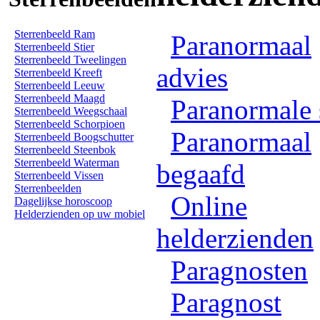
Sterrenbeeld Ram
Paranormaal
Sterrenbeeld Stier
Sterrenbeeld Tweelingen
advies
Sterrenbeeld Kreeft
Sterrenbeeld Leeuw
Sterrenbeeld Maagd
Paranormale 
Sterrenbeeld Weegschaal
Sterrenbeeld Schorpioen
Paranormaal
Sterrenbeeld Boogschutter
Sterrenbeeld Steenbok
Sterrenbeeld Waterman
begaafd
Sterrenbeeld Vissen
Sterrenbeelden
Online
Dagelijkse horoscoop
Helderzienden op uw mobiel
helderzienden
Paragnosten
Paragnost