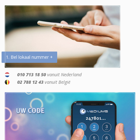
1. Bel lokaal nummer +
010 713 18 50
vanuit Nederland
02 788 12 43
vanuit België