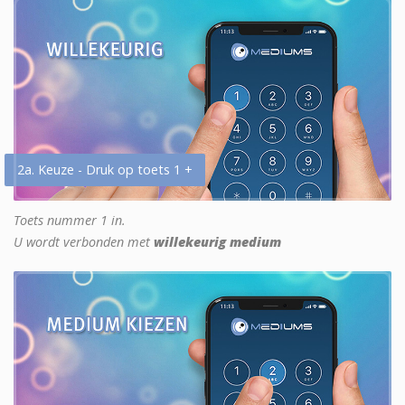
2a. Keuze - Druk op toets 1 +
Toets nummer 1 in.
U wordt verbonden met
willekeurig medium